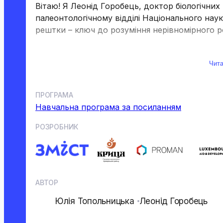
Вітаю! Я Леонід Горобець, доктор біологічних
палеонтологічному відділі Національного на
рештки – ключ до розуміння нерівномірного ро
Чита
Блок 2. Про що курс?
Курс пропонує відійти від поширеної практики
ПРОГРАМА
Погляньмо на тему, відповідаючи на питання: 
Навчальна програма за посиланням
ресурси, а в іншому ні?”. Інше, не менш скла
РОЗРОБНИК
робити?” Наявність ресурсів та їхня відсутні
негараздів.
Блок 3. Родзинки курсу
АВТОР
Юлія Топольницька
Леонід Горобець
розширення уявлень про різноманіття рес
знайомство із палеонтологією – наукою, 