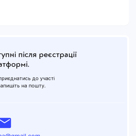
я
ідводками до завдань, порадами
упні після реєстрації
атформі.
чості
приєднатись до участі
напишіть на пошту.
ждень)
lna@gmail.com