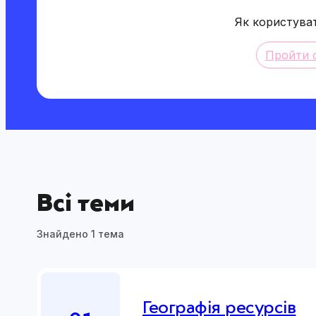
встановлення міждисциплінарних зв’язків
Як користува
історією,
багато прикладів, повязаних з Україною,
Пройти 
дискусії на цікаві теми.
Блок 4. Що ваші учні отримаю
Встановлення зв’язків між предметами.
Базові знання з палеонтології.
Розуміння, що суспільство важливіше за 
Всі теми
Знайдено 1 тема
Блок 5. Ключові теми
Копалини
Їстівні ресурси
Географія ресурсів