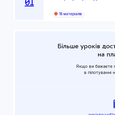
01
Головний ресурс
18 матеріалів
Блок 6. З думкою про вчител
18 готових матеріалів з продуманими п
теми проєктів
Більше уроків дост
аркуші для учнів
на пл
економія часу і простір для власної твор
Якщо ви бажаєте 
в пілотуванні 
Блок 7. Загальна інформація
Кількість годин курсу
– 18 годин (0,5 год /
ти
Рівень:
базовий
Для яких класів?
10
zmistprofi