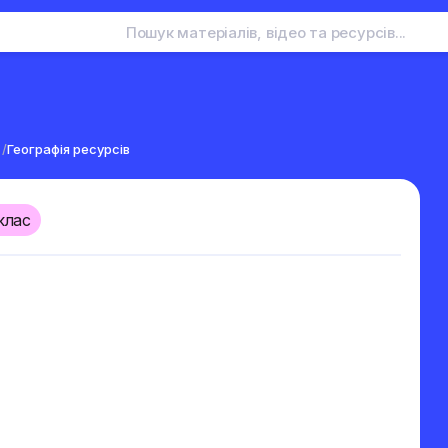
/
Географія ресурсів
клас