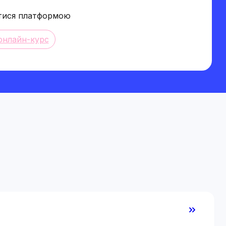
 між географією, геологією, політологією та
тися платформою
онлайн-курс
ть завдяки курсу?
ресурси.