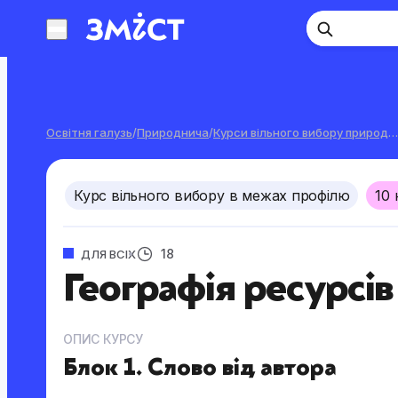
Перейти
до
контенту
Освітня галузь
/
Природнича
/
Курси вільного вибору природничої
Курс вільного вибору в межах профілю
10 
18
ДЛЯ ВСІХ
Географія ресурсів
ОПИС КУРСУ
Блок 1. Слово від автора