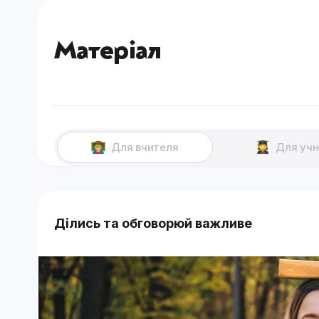
Матеріал
Для вчителя
Для учн
Ділись та обговорюй важливе