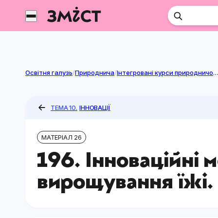
Перейти
до
контенту
Освітня галузь
/
Природнича
/
Інтегровані курси природничої га
ТЕМА 10.
ІННОВАЦІЇ
МАТЕРІАЛ 26
196. Інноваційні 
вирощування їжі.