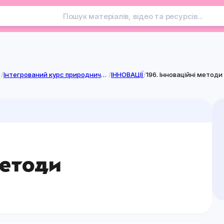
лузі
/
Інтегрований курс природничої освітньої галузі
/
ІННОВАЦІЇ
/
196. Інноваційні методи
методи