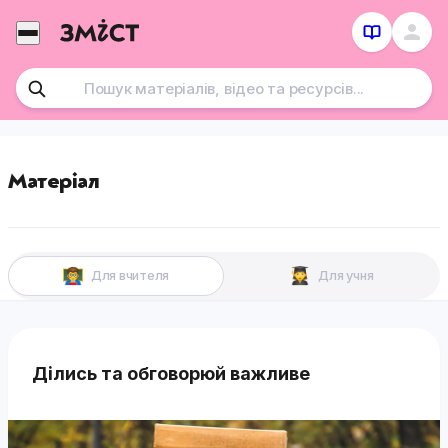
Перейти
до
контенту
Матеріал
Для вчителя
Для учня
Ділись та обговорюй важливе