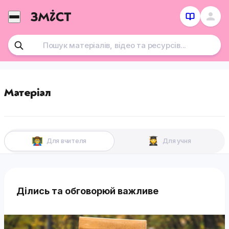
Перейти
до
контенту
Матеріал
Для вчителя
Для учня
Ділись та обговорюй важливе