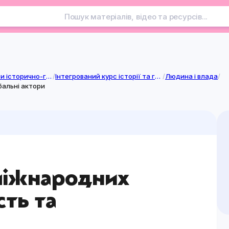
Інтегровані курси історично-громадянської галузі
/
Інтегрований курс історії та громадянської освіти. 10-12 класи. (12 клас)
/
Людина і влада
/
бальні актори
міжнародних
сть та