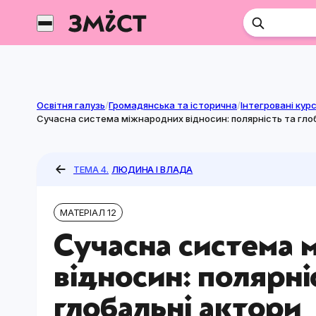
Перейти
до
контенту
Освітня галузь
/
Громадянська та історична
/
Сучасна система міжнародних відносин: полярність та гло
ТЕМА 4.
ЛЮДИНА І ВЛАДА
МАТЕРІАЛ 12
Сучасна система 
відносин: полярні
глобальні актори