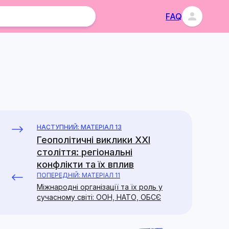
FAQ
НАСТУПНИЙ: МАТЕРІАЛ 13
Геополітичні виклики XXI
століття: регіональні
конфлікти та їх вплив
ПОПЕРЕДНІЙ: МАТЕРІАЛ 11
Міжнародні організації та їх роль у
сучасному світі: ООН, НАТО, ОБСЄ