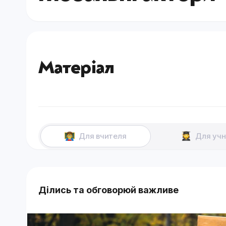
Матеріал
Для вчителя
Для учн
Ділись та обговорюй важливе