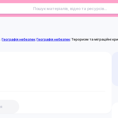
/
Географія небезпек
/
Географія небезпек
/
Тероризм та міграційні кр
я