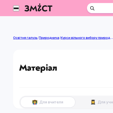
Перейти
до
контенту
Освітня галузь
/
Природнича
/
Курси вільного вибору природничої
Матеріал
Для вчителя
Для учн