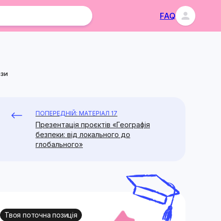
FAQ
изи
ПОПЕРЕДНІЙ: МАТЕРІАЛ 17
Презентація проєктів «Географія
безпеки: від локального до
глобального»
Твоя поточна позиція