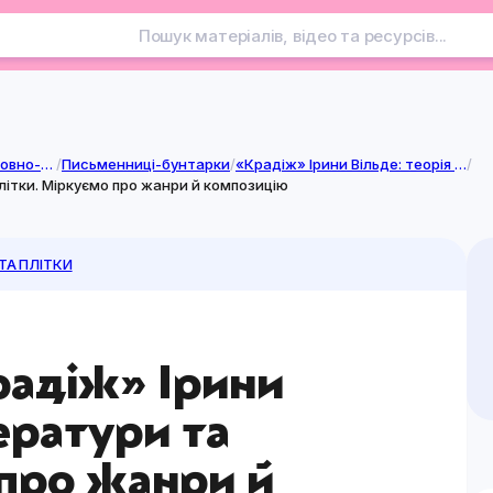
Курси вільного вибору мовно-літературної освітньої галузі
/
Письменниці-бунтарки
/
«Крадіж» Ірини Вільде: теорія літератури та плітки
/
 плітки. Міркуємо про жанри й композицію
 ТА ПЛІТКИ
радіж» Ірини
тератури та
 про жанри й