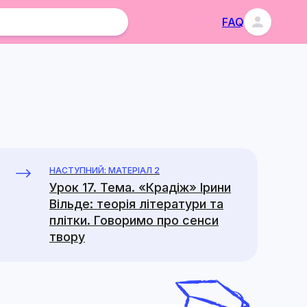
FAQ
НАСТУПНИЙ: МАТЕРІАЛ 2
Урок 17. Тема. «Крадіж» Ірини
Вільде: теорія літератури та
плітки. Говоримо про сенси
твору