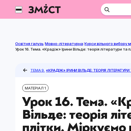
Перейти
до
контенту
Освітня галузь
/
Мовно-літературна
/
Урок 16. Тема. «Крадіж» Ірини Вільде: теорія літератури та
ТЕМА 9.
«КРАДІЖ» ІРИНИ ВІЛЬДЕ: ТЕОРІЯ ЛІТЕРАТУРИ
МАТЕРІАЛ 1
Урок 16. Тема. «К
Вільде: теорія лі
плітки. Міркуємо