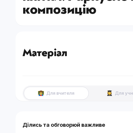
композицію
Матеріал
Для вчителя
Для учн
Ділись та обговорюй важливе