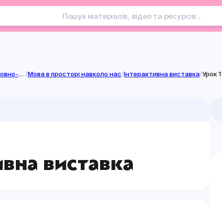
Курси вільного вибору мовно-літературної освітньої галузі
/
Мова в просторі навколо нас
/
Інтерактивна виставка
/
Урок 
ивна виставка