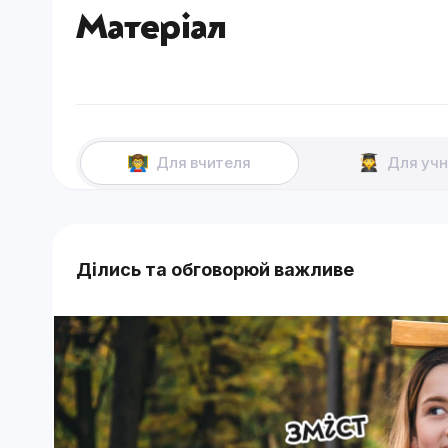
Матеріал
Для вчителя
Для учн
Ділись та обговорюй важливе