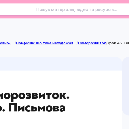
Курси вільного вибору мовно-літературної освітньої галузі
/
Нонфікшн: що таке нехудожня література?
/
Саморозвиток
/
Урок 45. Т
аморозвиток.
. Письмова