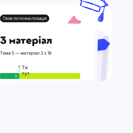
Твоя поточна позиція
3 матеріал
Тема 5 — матеріал 3 з 18
Ти
тут
3
матеріал