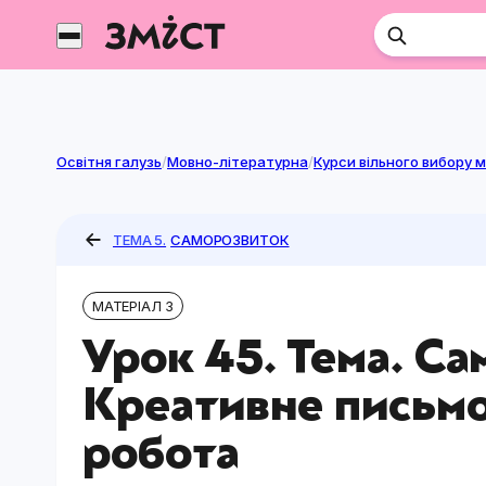
Перейти
до
контенту
Освітня галузь
/
Мовно-літературна
/
ТЕМА 5.
САМОРОЗВИТОК
МАТЕРІАЛ 3
Урок 45. Тема. С
Креативне письмо
робота