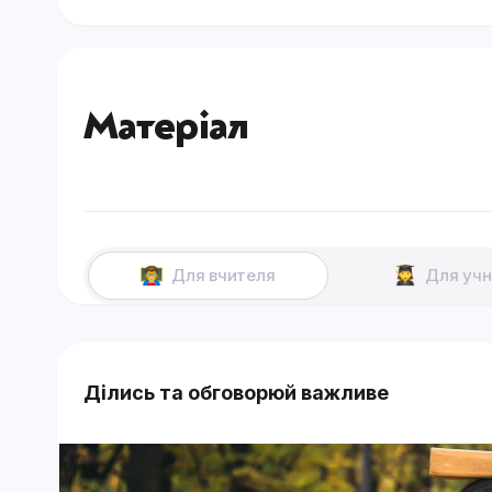
Матеріал
Для вчителя
Для учн
Ділись та обговорюй важливе