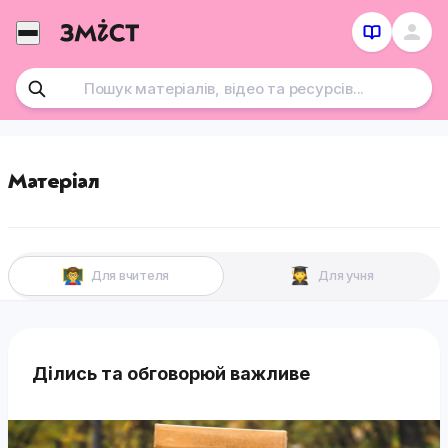
Перейти
до
контенту
Матеріал
Для вчителя
Для учня
Ділись та обговорюй важливе