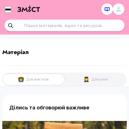
Перейти
до
контенту
Матеріал
Для вчителя
Для учня
Ділись та обговорюй важливе