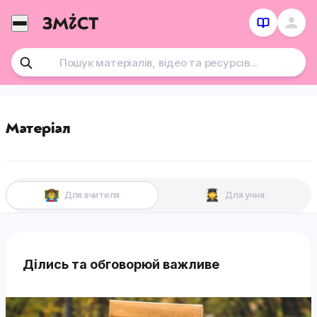
Перейти
до
контенту
Матеріал
Для вчителя
Для учня
Ділись та обговорюй важливе