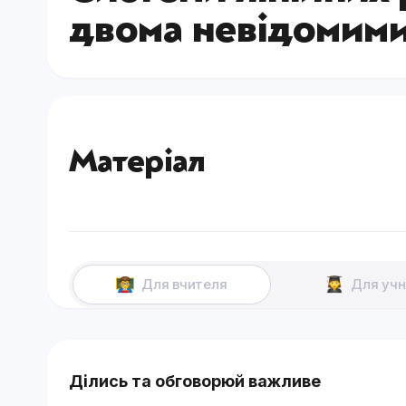
двома невідомим
Матеріал
Для вчителя
Для учн
Ділись та обговорюй важливе