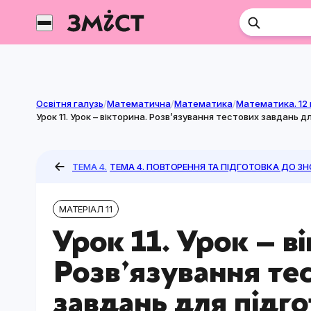
Перейти
до
контенту
Освітня галузь
/
Математична
/
Математика
/
Математика. 12 
Урок 11. Урок – вікторина. Розв’язування тестових завдань
ТЕМА 4.
ТЕМА 4. ПОВТОРЕННЯ ТА ПІДГОТОВКА ДО ЗН
МАТЕРІАЛ 11
Урок 11. Урок – в
Розв’язування те
завдань для підг