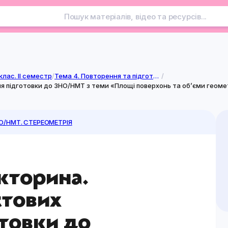
клас. II семестр
/
Тема 4. Повторення та підготовка до ЗНО/НМТ. Стереометрія
/
 для підготовки до ЗНО/НМТ з теми «Площі поверхонь та об’єми геоме
О/НМТ. СТЕРЕОМЕТРІЯ
ікторина.
стових
отовки до