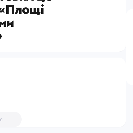
«Площі
єми
»
я