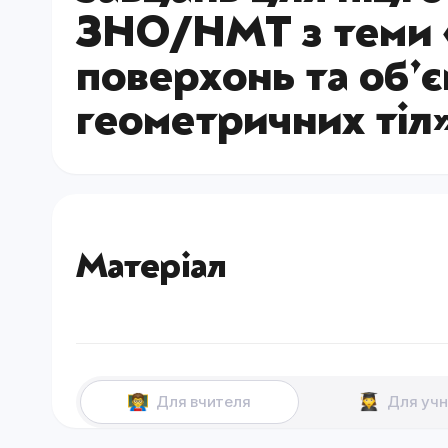
ЗНО/НМТ з теми 
поверхонь та об’
геометричних тіл
Матеріал
Для вчителя
Для учн