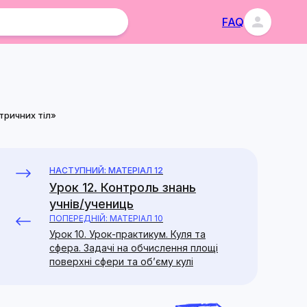
FAQ
тричних тіл»
НАСТУПНИЙ: МАТЕРІАЛ 12
Урок 12. Контроль знань
учнів/учениць
ПОПЕРЕДНІЙ: МАТЕРІАЛ 10
Урок 10. Урок-практикум. Куля та
сфера. Задачі на обчислення площі
поверхні сфери та об’єму кулі