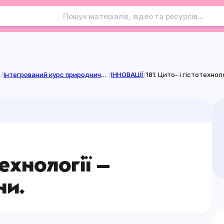
лузі
/
Інтегрований курс природничої освітньої галузі
/
ІННОВАЦІЇ
/
181. Цито- і гістотехно
технології –
ни.