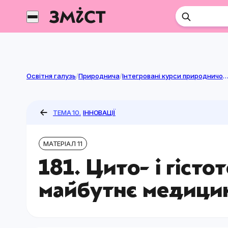
Перейти
до
контенту
Освітня галузь
/
Природнича
/
Інтегровані курси природничої га
ТЕМА 10.
ІННОВАЦІЇ
МАТЕРІАЛ 11
181. Цито- і гісто
майбутнє медици