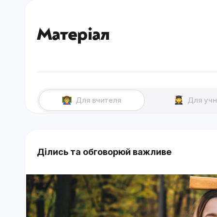
Матеріал
Для вчителя
Для учн
Ділись та обговорюй важливе