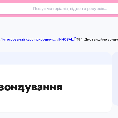
лузі
/
Інтегрований курс природничої освітньої галузі
/
ІННОВАЦІЇ
/
194. Дистанційне зонду
 зондування