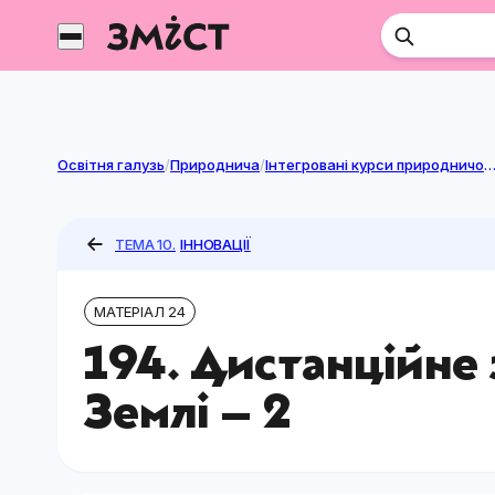
Перейти
до
контенту
Освітня галузь
/
Природнича
/
Інтегровані курси природничої га
ТЕМА 10.
ІННОВАЦІЇ
МАТЕРІАЛ 24
194. Дистанційне
Землі – 2