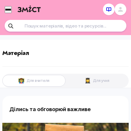
Перейти
до
контенту
Матеріал
Для вчителя
Для учня
Ділись та обговорюй важливе