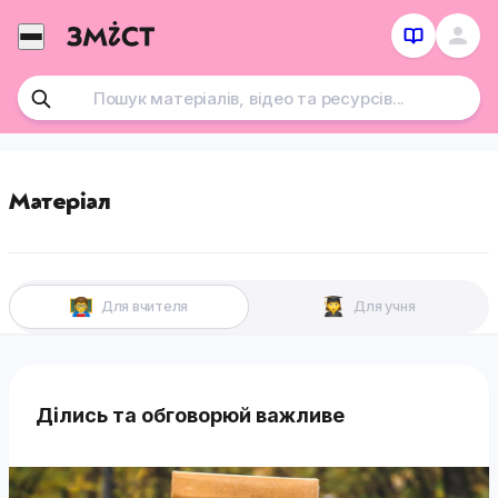
Перейти
до
контенту
Матеріал
Для вчителя
Для учня
Ділись та обговорюй важливе