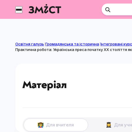
Перейти
до
контенту
Освітня галузь
/
Громадянська та історична
/
Практична робота: Українська преса початку ХХ століття я
Матеріал
Для вчителя
Для учн