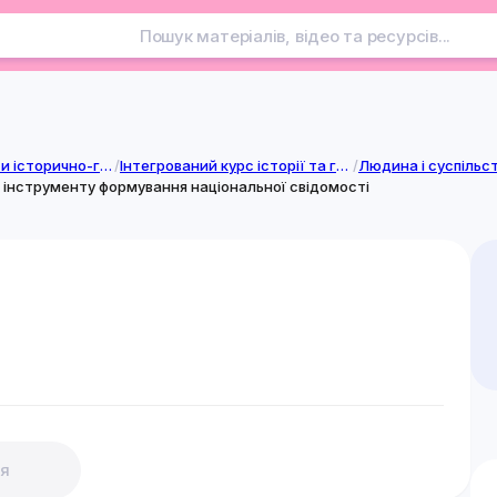
Інтегровані курси історично-громадянської галузі
/
Інтегрований курс історії та громадянської освіти. 10-12 класи. (10 клас)
/
Людина і суспільс
к інструменту формування національної свідомості
я