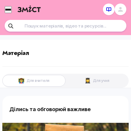
Перейти
до
контенту
Матеріал
Для вчителя
Для учня
Ділись та обговорюй важливе