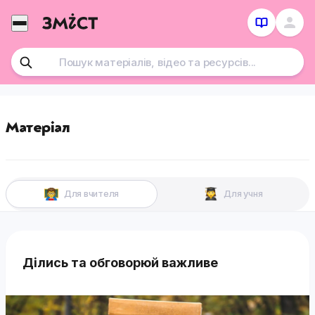
Перейти
до
контенту
Матеріал
Для вчителя
Для учня
Ділись та обговорюй важливе