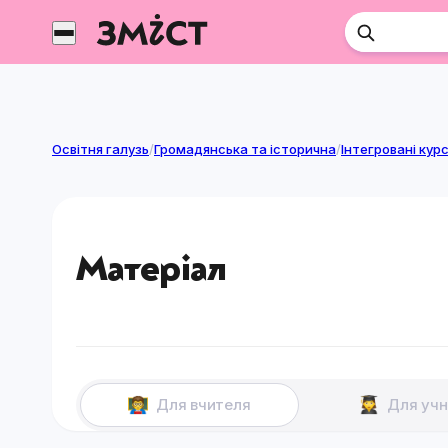
Перейти
до
контенту
Освітня галузь
/
Громадянська та історична
/
Матеріал
Для вчителя
Для учн