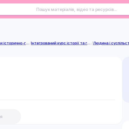
Інтегровані курси історично-громадянської галузі
/
Інтегрований курс історії та громадянської освіти. 10-12 класи. (10 клас)
/
Людина і суспільс
я