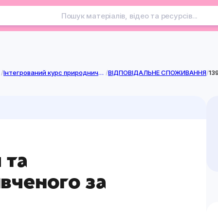
лузі
/
Інтегрований курс природничої освітньої галузі
/
ВІДПОВІДАЛЬНЕ СПОЖИВАННЯ
/
13
 та
ивченого за