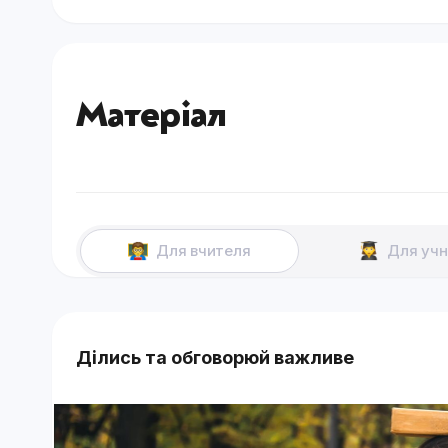
Матеріал
Для вчителя
Для учн
Ділись та обговорюй важливе