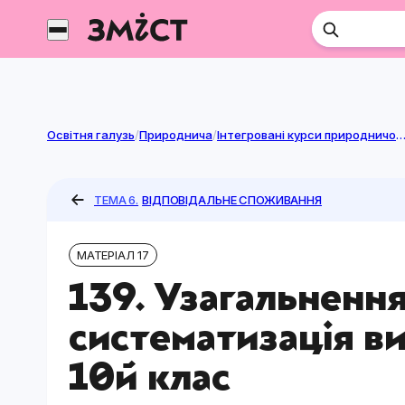
Перейти
до
контенту
Освітня галузь
/
Природнича
/
Інтегровані курси природничої га
ТЕМА 6.
ВІДПОВІДАЛЬНЕ СПОЖИВАННЯ
МАТЕРІАЛ 17
139. Узагальнення
систематизація в
10й клас