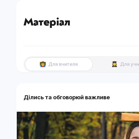
Матеріал
Для вчителя
Для учн
Ділись та обговорюй важливе