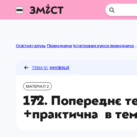
Перейти
до
контенту
Освітня галузь
/
Природнича
/
Інтегровані курси природничої га
ТЕМА 10.
ІННОВАЦІЇ
МАТЕРІАЛ 2
172. Попереднє т
+практична в темі