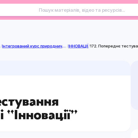
лузі
/
Інтегрований курс природничої освітньої галузі
/
ІННОВАЦІЇ
/
172. Попереднє тестува
естування
 “Інновації”