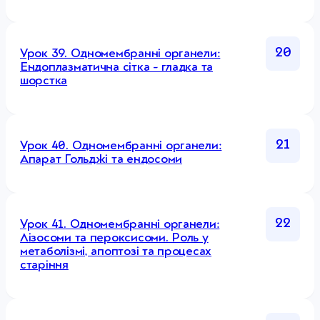
20
Урок 39. Одномембранні органели:
Ендоплазматична сітка - гладка та
шорстка
21
Урок 40. Одномембранні органели:
Апарат Гольджі та ендосоми
22
Урок 41. Одномембранні органели:
Лізосоми та пероксисоми. Роль у
метаболізмі, апоптозі та процесах
старіння