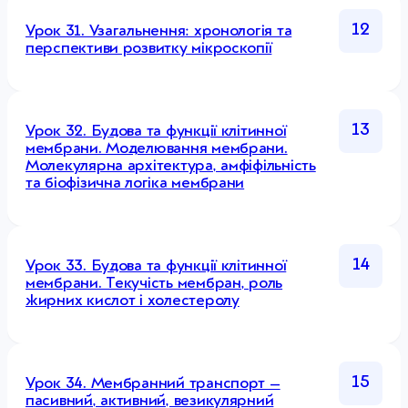
12
Урок 31. Узагальнення: хронологія та
перспективи розвитку мікроскопії
13
Урок 32. Будова та функції клітинної
мембрани. Моделювання мембрани.
Молекулярна архітектура, амфіфільність
та біофізична логіка мембрани
14
Урок 33. Будова та функції клітинної
мембрани. Текучість мембран, роль
жирних кислот і холестеролу
15
Урок 34. Мембранний транспорт –
пасивний, активний, везикулярний