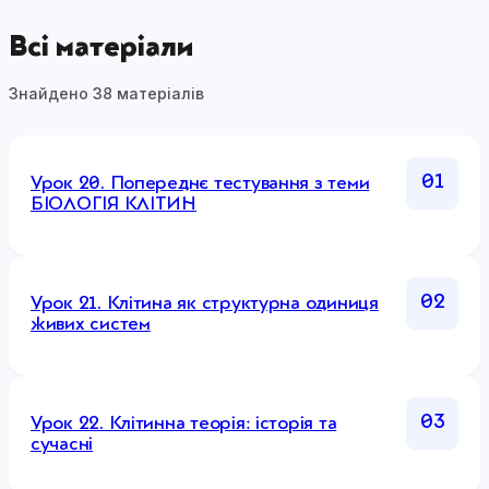
Всі матеріали
Знайдено 38 матеріалів
01
Урок 20. Попереднє тестування з теми
БІОЛОГІЯ КЛІТИН
02
Урок 21. Клітина як структурна одиниця
живих систем
03
Урок 22. Клітинна теорія: історія та
сучасні