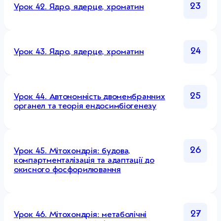
23
Урок 42. Ядро, ядерце, хроматин
24
Урок 43. Ядро, ядерце, хроматин
25
Урок 44. Автономність двомембранних
органел та теорія ендосимбіогенезу
26
Урок 45. Мітохондрія: будова,
компартменталізація та адаптації до
окисного фосфорилювання
27
Урок 46. Мітохондрія: метаболічні