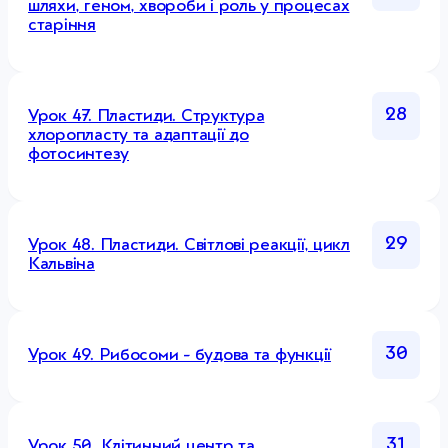
шляхи, геном, хвороби і роль у процесах
старіння
28
Урок 47. Пластиди. Структура
хлоропласту та адаптації до
фотосинтезу
29
Урок 48. Пластиди. Світлові реакції, цикл
Кальвіна
30
Урок 49. Рибосоми - будова та функції
31
Урок 50. Клітинний центр та